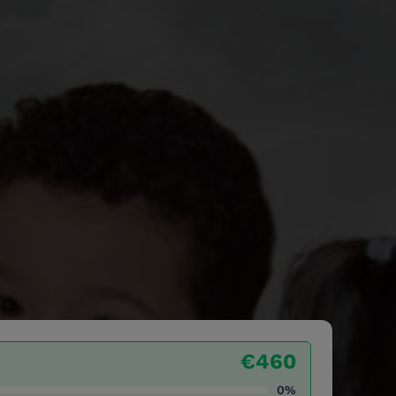
€460
0%