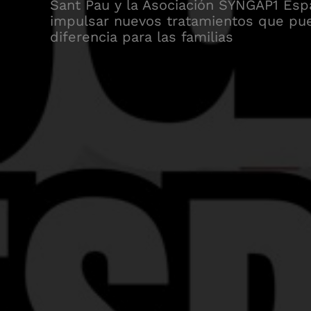
Sant Pau y la Asociación SYNGAP1 Esp
impulsar nuevos tratamientos que pu
diferencia para las familias