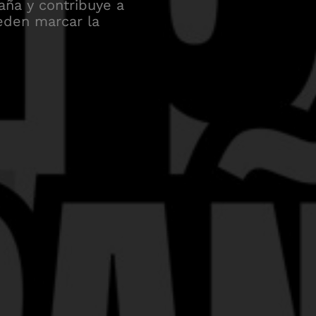
aña y contribuye a
eden marcar la