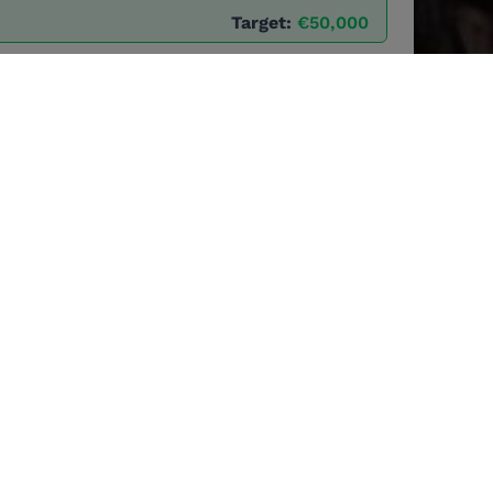
Target:
€50,000
GAP1
en el
gen SYNGAP1
es
te a 2.000 personas
rededor de 60 en el
ual, epilepsia de
ultades en el lenguaje,
autista y problemas
tender qué ocurre en
 Analizar los