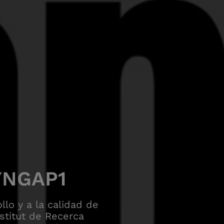
SYNGAP1
llo y a la calidad de
nstitut de Recerca