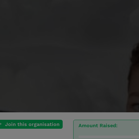
Join this organisation
Amount Raised: