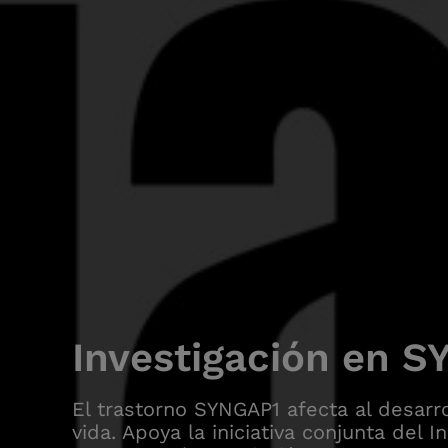
Investigación en 
El trastorno SYNGAP1 afecta al desarro
vida. Apoya la iniciativa conjunta del I